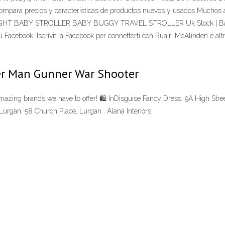
ompara precios y características de productos nuevos y usados Muchos
BABY STROLLER BABY BUGGY TRAVEL STROLLER Uk Stock | Baby, Pu
Facebook. Iscriviti a Facebook per connetterti con Ruairi McAlinden e al
ier Man Gunner War Shooter
mazing brands we have to offer! 🛍 InDisguise Fancy Dress. 9A High Stre
 Lurgan. 58 Church Place, Lurgan . Alana Interiors.