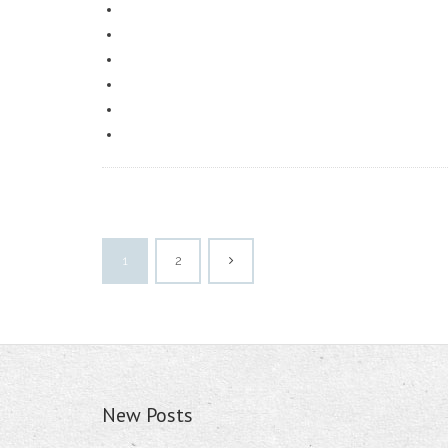
1
2
New Posts