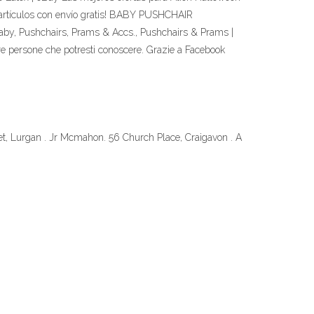
 artículos con envío gratis! BABY PUSHCHAIR
shchairs, Prams & Accs., Pushchairs & Prams |
tre persone che potresti conoscere. Grazie a Facebook
et, Lurgan . Jr Mcmahon. 56 Church Place, Craigavon . A