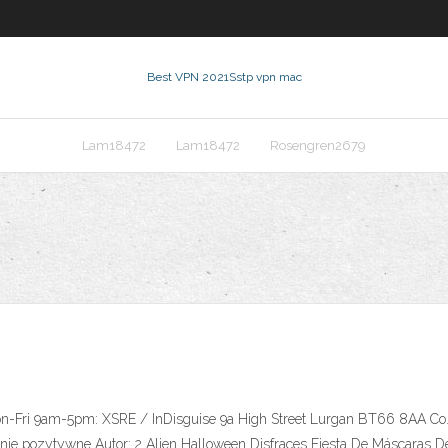
Best VPN 2021
Sstp vpn mac
Lam18472
Lam18472
Rosengren2679
n-Fri 9am-5pm: XSRE / InDisguise 9a High Street Lurgan BT66 8AA Co. A
e pozytywne Autor: 2 Alien Halloween Disfraces Fiesta De Máscaras De 