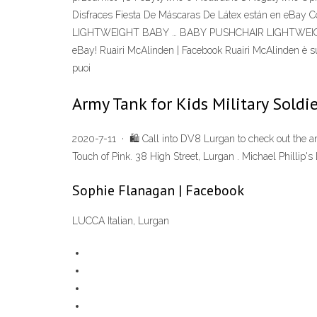
Disfraces Fiesta De Máscaras De Látex están en eBay C
LIGHTWEIGHT BABY … BABY PUSHCHAIR LIGHTWEIGHT 
eBay! Ruairi McAlinden | Facebook Ruairi McAlinden è su 
puoi
Army Tank for Kids Military Sold
2020-7-11 · 🛍 Call into DV8 Lurgan to check out the a
Touch of Pink. 38 High Street, Lurgan . Michael Phillip's
Sophie Flanagan | Facebook
LUCCA Italian, Lurgan