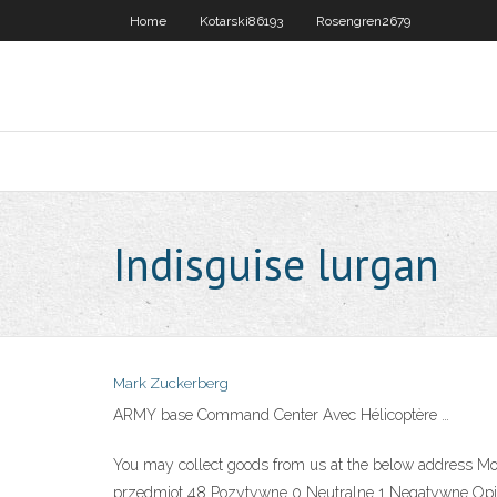
Home
Kotarski86193
Rosengren2679
Indisguise lurgan
Mark Zuckerberg
ARMY base Command Center Avec Hélicoptère …
You may collect goods from us at the below address Mo
przedmiot 48 Pozytywne 0 Neutralne 1 Negatywne Opini