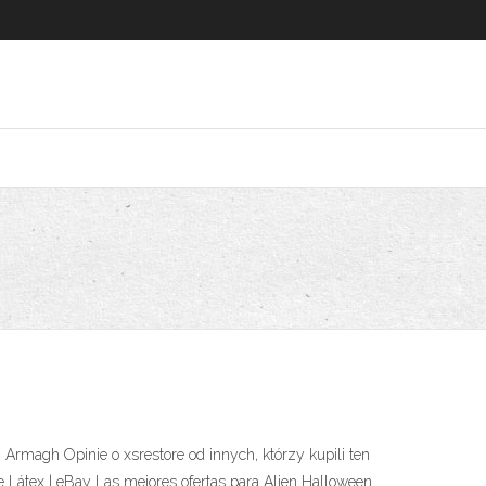
rmagh Opinie o xsrestore od innych, którzy kupili ten
Látex | eBay Las mejores ofertas para Alien Halloween